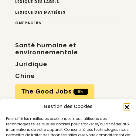
LEXIQUE DES LABELS
LEXIQUE DES MATIÈRES
ONEPAGERS
Santé humaine et
environnementale
Juridique
Chine
The Good Jobs
NEW !
Gestion des Cookies
Compte
Pour offrir les meilleures expériences, nous utilisons des
Calendrier
technologies telles que les cookies pour stocker et/ou accéder aux
informations de votre appareil. Consentir à ces technologies nous
Contactez-nous
permettra de traiter des données telles que votre comportement de