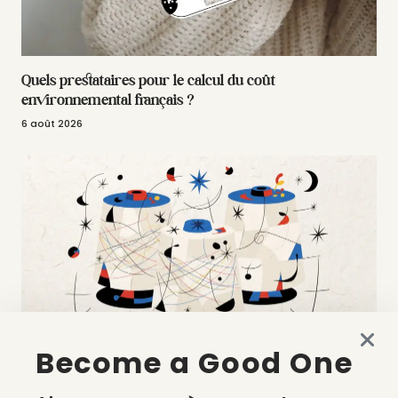
Quels prestataires pour le calcul du coût
environnemental français ?
6 août 2026
Become a Good One
Made in France en 2026 : accessible, semi-automatisé et
à la carte