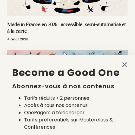
Made in France en 2026 : accessible, semi-automatisé et
à la carte
4 août 2026
Become a Good One
Abonnez-vous à nos contenus
Tarifs réduits > 2 personnes
Accès à tous nos contenus
OnePagers à télécharger
Tarifs préférentiels sur Masterclass &
La liste des prestataires du bilan carbone d’une marque
Conférences
de mode