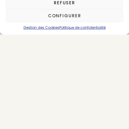
Claire Roussel
REFUSER
75 posts
CONFIGURER
Gestion des Cookies
Politique de confidentialité
SUIVEZ-NOUS
LES DERNIERS ARTICLES