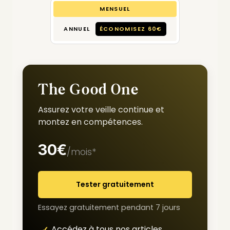
MENSUEL
ANNUEL
ÉCONOMISEZ 60€
The Good One
Assurez votre veille continue et
montez en compétences.
30€
/mois*
Tester gratuitement
Essayez gratuitement pendant 7 jours
Accédez à tous nos articles