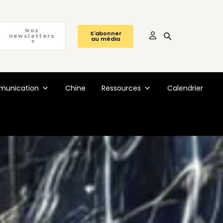
Nos
S'abonner
newsletters
au média
▼
unication
Chine
Ressources
Calendrier