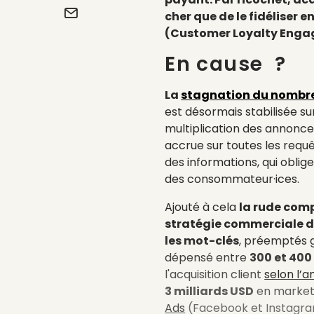
cher que de le fidéliser e
(Customer Loyalty Enga
En cause ?
La
stagnation du nombre 
est désormais stabilisée s
multiplication des annonce
accrue sur toutes les requê
des informations, qui oblig
des consommateur·ices.
Ajouté à cela
la rude com
stratégie commerciale d
les mot-clés
, préemptés g
dépensé entre
300 et 400
l'acquisition client
selon l’a
3 milliards USD
en marketi
Ads
(Facebook et Instagra