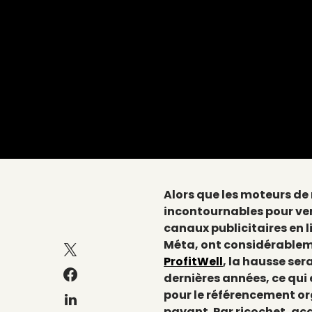
Alors que les moteurs de 
incontournables pour vend
canaux publicitaires en l
Méta, ont considérablem
ProfitWell
, la hausse ser
dernières années, ce qui 
pour le référencement o
payant. Par ricochet, acq