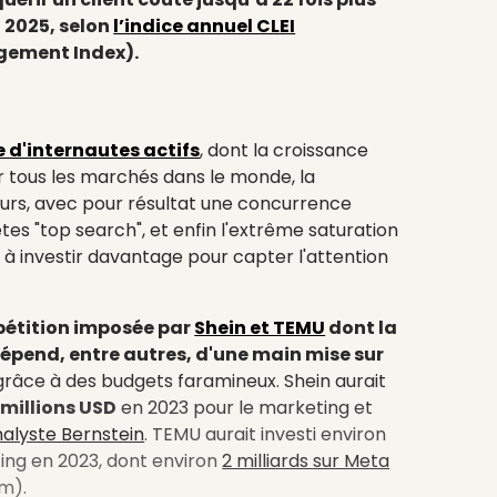
n 2025, selon
l’indice annuel CLEI
gement Index).
d'internautes actifs
, dont la croissance
ur tous les marchés dans le monde, la
urs, avec pour résultat une concurrence
tes "top search", et enfin l'extrême saturation
e à investir davantage pour capter l'attention
pétition imposée par
Shein et TEMU
dont la
épend, entre autres, d'une main mise sur
râce à des budgets faramineux. Shein aurait
 millions USD
en 2023 pour le marketing et
nalyste Bernstein
.
TEMU aurait investi environ
ng en 2023, dont environ
2 milliards sur Meta
m).