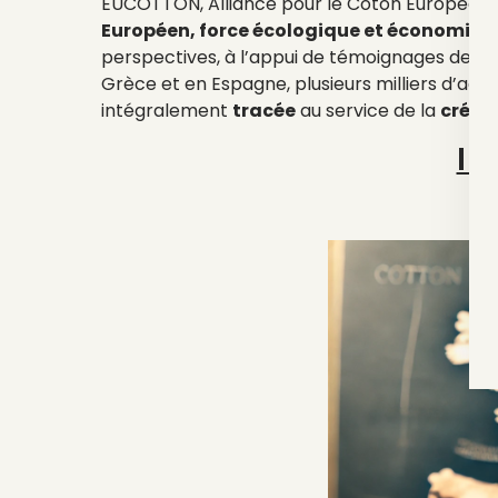
EUCOTTON, Alliance pour le Coton Européen, vo
Européen, force écologique et économique 
perspectives, à l’appui de témoignages de mar
Grèce et en Espagne, plusieurs milliers d’act
intégralement
tracée
au service de la
créat
In