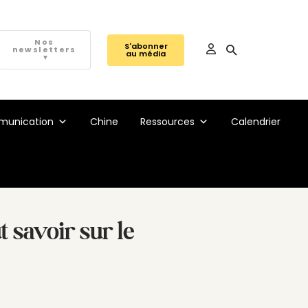
Nos
S'abonner
newsletters
au média
▼
unication
Chine
Ressources
Calendrier
 savoir sur le