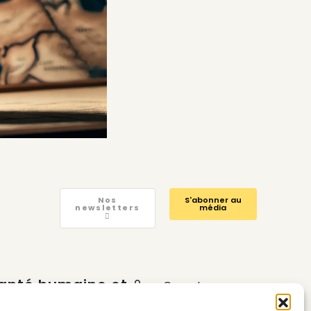
Nos
S'abonner au
newsletters
média
anté humaine et
Compte
nvironnementale
Calendrier