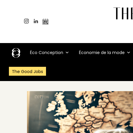
Éco Conception
Économie de la mode
The Good Jobs
Accueil
>
Événements
>
Une soirée pour tout savoir sur le cot