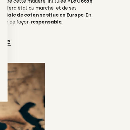
re de cette matière. Intitulée
« Le Coton
nt fera état du marché et de ses
ndiale de coton se situe en Europe
. En
tivée de façon
responsable
,
ire