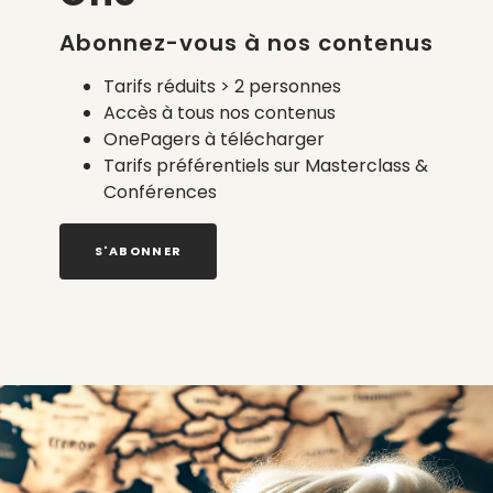
us invite à une soirée professionnelle pour tout connaît
d’une fibre textile au grand potentiel »
, cet évèneme
Abonnez-vous à nos contenus
ques et d’acteurs de la filière.
2 % de la production mo
eurs consolident une
filière hautement qualitative
, cul
Tarifs réduits > 2 personnes
ion
textile de demain.
Accès à tous nos contenus
OnePagers à télécharger
scription gratuite et obligato
Tarifs préférentiels sur Masterclass &
Conférences
S'ABONNER