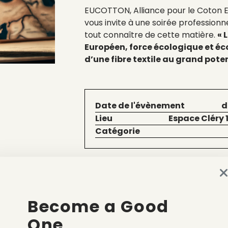
EUCOTTON, Alliance pour le Coton 
vous invite à une soirée professionn
tout connaître de cette matière.
« 
Européen, force écologique et 
d’une fibre textile au grand poten
Date de l'évènement
d
Lieu
Espace Cléry 
Catégorie
Voir le site
Become a Good
t savoir sur le coton eur
One