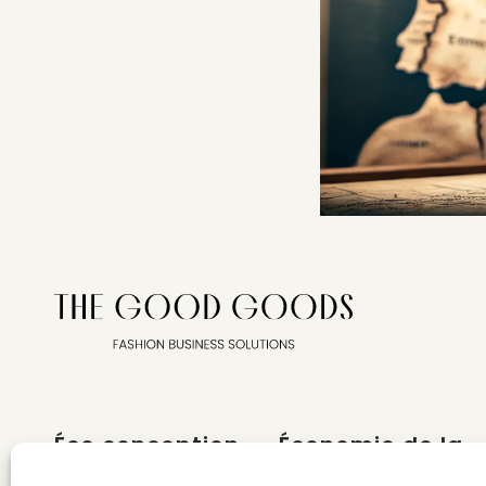
Éco conception
Économie de la
mode
DESIGN