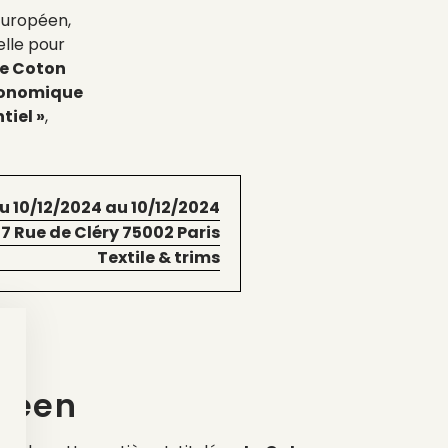
Européen,
elle pour
Le Coton
économique
tiel »
,
u 10/12/2024 au 10/12/2024
17 Rue de Cléry 75002 Paris
Textile & trims
opéen