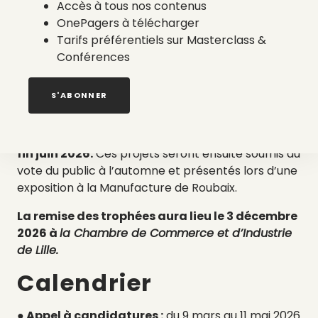
Accès à tous nos contenus
OnePagers à télécharger
Les projets candidats doivent démontrer leur
Tarifs préférentiels sur Masterclass &
capacité à :
Conférences
● Prolonger la durée de vie des produits
● Réduire l’impact environnemental
S'ABONNER
● Proposer des modèles circulaires innovants
Un jury international sélectionnera
15 finalistes
fin juin 2026.
Ces projets seront ensuite soumis au
vote du public à l’automne et présentés lors d’une
exposition à la Manufacture de Roubaix.
La remise des trophées aura lieu le 3 décembre
2026 à
la Chambre de Commerce et d’Industrie
de Lille.
Calendrier
● Appel à candidatures :
du 9 mars au 11 mai 2026