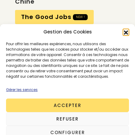
Chine
The Good Jobs
NEW !
Gestion des Cookies
Compte
Pour offrir les meilleures expériences, nous utilisons des
Calendrier
technologies telles que les cookies pour stocker et/ou accéder aux
informations de votre appareil. Consentir à ces technologies nous
Contactez-nous
permettra de traiter des données telles que votre comportement de
navigation ou des identifiants uniques sur ce site. Le fait de ne pas
consentir ou de retirer votre consentement peut avoir un impact
négatif sur certaines fonctionnalités et caractéristiques.
Gérer les services
ACCEPTER
Conditions générales
REFUSER
Mentions légales
Politique de confidentialité
CONFIGURER
Gestion des cookies