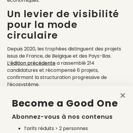
économiques.
Un levier de visibilité
pour la mode
circulaire
Depuis 2020, les trophées distinguent des projets
issus de France, de Belgique et des Pays-Bas.
L’édition précédente
a rassemblé 214
candidatures et récompensé 6 projets,
confirmant la structuration progressive de
l’écosystème.
Au-delà de la compétition, l’objectif est de
Become a Good One
renforcer la reconnaissance des démarches
engagées et de favoriser la coopération entre
Abonnez-vous à nos contenus
acteurs.
Modalités et déroulé
Tarifs réduits > 2 personnes