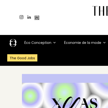
Éco Conception
Économie de la mode
The Good Jobs
Accueil
>
Événements
>
Retrouvez au Floréal Belleville leur po