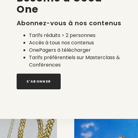
One
arques indépendantes, MADE IN FRANCE ONLY !
 un chocolat chaud, un verre de vin nature, ou déguster la 
Abonnez-vous à nos contenus
artistes, créateur.ices et petites marques de talent.
ustrations encadrées, bijoux, objets de décoration, livres 
Tarifs réduits > 2 personnes
Accès à tous nos contenus
és de deux créatrices indépendantes :
Maison Doutey
et
OnePagers à télécharger
Tarifs préférentiels sur Masterclass &
 atelier d’upcycling textile : Création de scrunchie avec du 
Conférences
 décembre sur trois sessions au choix :
Toutes les infos ain
S'ABONNER