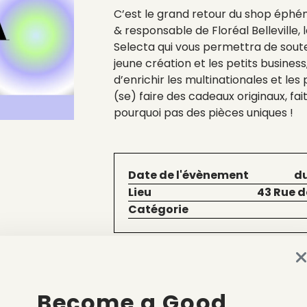
C’est le grand retour du shop éphé
& responsable de Floréal Belleville,
Selecta qui vous permettra de soute
jeune création et les petits business
d’enrichir les multinationales et les 
(se) faire des cadeaux originaux, fai
pourquoi pas des pièces uniques !
Date de l'évènement
du
Lieu
43 Rue d
Catégorie
Voir le site
Become a Good
MAS SELECTA
se déroulant du 7 au 24 décembre, Floréa