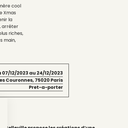
mère cool
 le Xmas
nir la
, arrêter
plus riches,
ts main,
 07/12/2023 au 24/12/2023
es Couronnes, 75020 Paris
Pret-a-porter
l Belleville propose les créations d’une