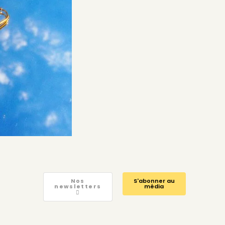
Nos
S'abonner au
newsletters
média