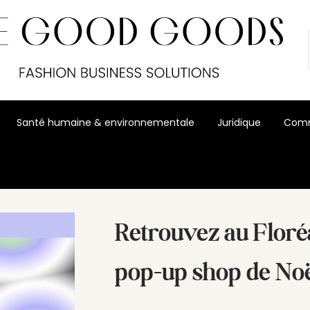
Santé humaine & environnementale
Juridique
Comm
p-up shop de Noël
Retrouvez au Floréal
pop-up shop de No