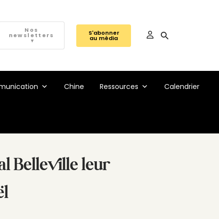
Nos
S'abonner
newsletters
au média
▼
unication
Chine
Ressources
Calendrier
 Belleville leur
ël