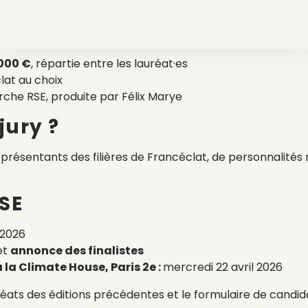
mpenses ?
 000 €
, répartie entre les lauréat·es
at au choix
che RSE, produite par Félix Marye
jury ?
eprésentants des filières de Francéclat, de personnalités
RSE
 2026
et
annonce des finalistes
à la Climate House, Paris 2e :
mercredi 22 avril 2026
lauréats des éditions précédentes et le formulaire de cand