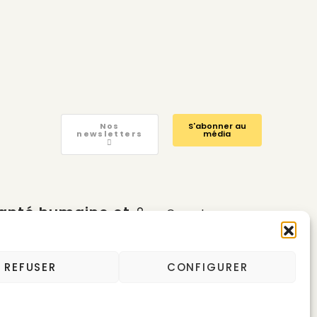
Nos
S'abonner au
newsletters
média
anté humaine et
Compte
nvironnementale
Calendrier
Contactez-nous
uridique
REFUSER
CONFIGURER
hine