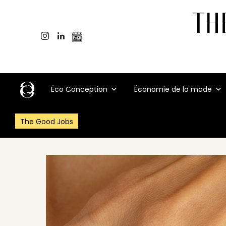
Éco Conception
Économie de la mode
The Good Jobs
Accueil
>
Événements
>
Prix RSE Francéclat 2026 : candidatures 