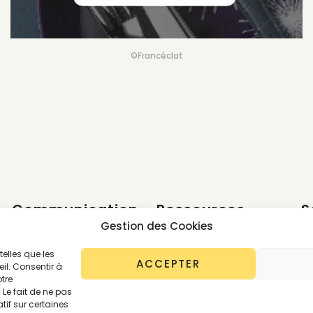
©Francéclat
Communication
Ressources
S
e
Gestion des Cookies
GREENWASHING
LEXIQUE DES LABELS
J
telles que les
INCLUSIVITÉ
LEXIQUE DES MATIÈRES
ACCEPTER
il. Consentir à
C
tre
LUXE
ONEPAGERS
Le fait de ne pas
tif sur certaines
PRET-A-PORTER