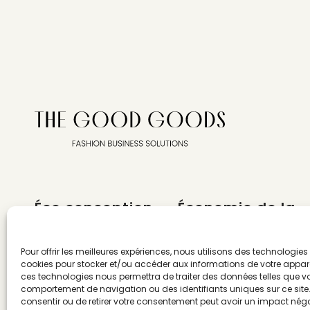
Éco conception
Économie de la
mode
DESIGN
CIRCULARITÉ / SERVICES
Pour offrir les meilleures expériences, nous utilisons des technologies 
SUPPLY CHAIN /
cookies pour stocker et/ou accéder aux informations de votre appare
TRAÇABILITÉ
DATA
ces technologies nous permettra de traiter des données telles que vo
CONSOMMATEUR·ICE·S
comportement de navigation ou des identifiants uniques sur ce site. 
TEXTILE & TRIMS
consentir ou de retirer votre consentement peut avoir un impact néga
MADE IN FRANCE