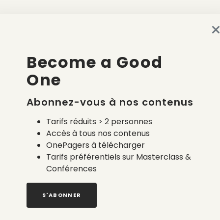
la démarche
Become a Good
e l’entreprise
One
Abonnez-vous à nos contenus
Tarifs réduits > 2 personnes
Accès à tous nos contenus
OnePagers à télécharger
Tarifs préférentiels sur Masterclass &
Conférences
©Francéclat
S'ABONNER
Le formulaire de candidatur