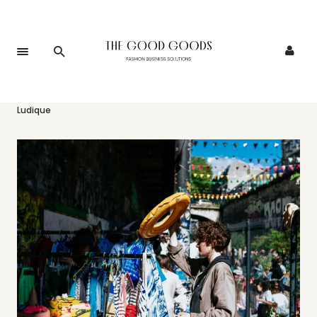
Accueil
>
Événements
>
Le Vide-Dressing Féministe au Hasard
Ludique