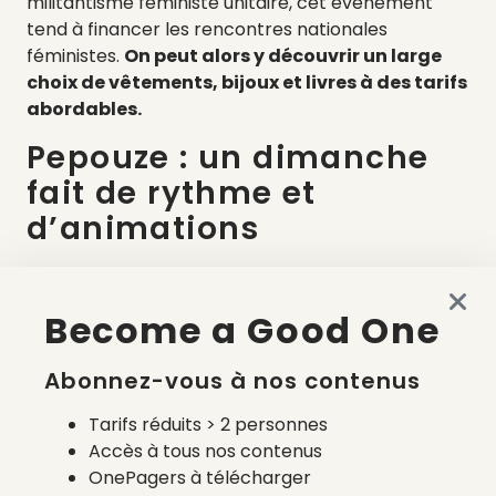
militantisme féministe unitaire, cet événement
tend à financer les rencontres nationales
féministes.
On peut alors y découvrir un large
choix de vêtements, bijoux et livres à des tarifs
abordables.
Pepouze : un dimanche
fait de rythme et
d’animations
Ce sera également l’occasion de retrouver le
programme musical du Hasard Ludique. Une
Become a Good One
programmation de DJ sets chill et funky
accompagnée de quiz, session de tattoo et
Abonnez-vous à nos contenus
piercing, un bingo drag, des animations. Nos
estomacs ne seront pas en reste, avec comme à
Tarifs réduits > 2 personnes
son habitude La Cantine de Léon, avec sa carte
Accès à tous nos contenus
bistronomique et de nombreuses options
OnePagers à télécharger
végétariennes.