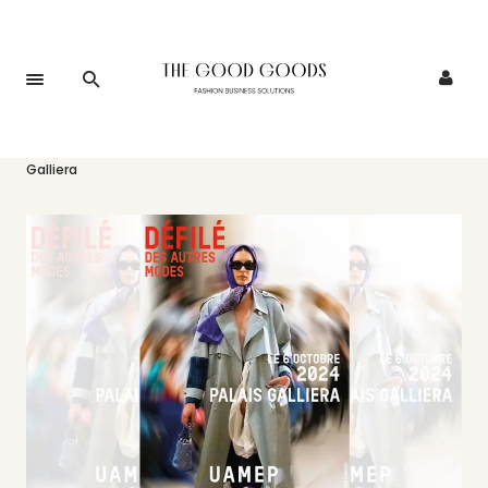
Accueil
>
Événements
>
Le Défilé des Autres Modes au Palais
Galliera