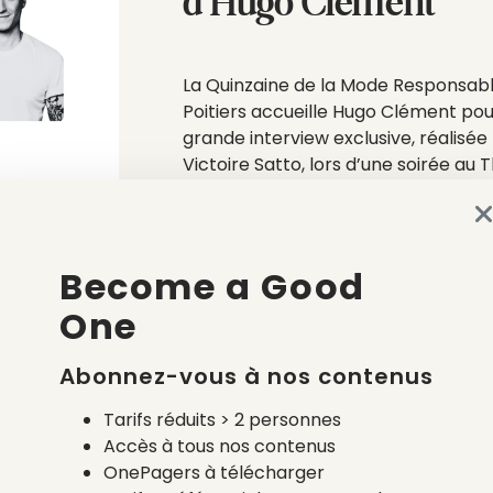
d’Hugo Clément
La Quinzaine de la Mode Responsab
Poitiers accueille Hugo Clément po
grande interview exclusive, réalisée
Victoire Satto, lors d’une soirée au 
Auditorium Scène nationale de Gran
le 7 octobre.
Become a Good
One
Date de l'évènement
Lieu
📍 TAP – Scène n
Catégorie
Abonnez-vous à nos contenus
Tarifs réduits > 2 personnes
Accès à tous nos contenus
Voir le site
OnePagers à télécharger