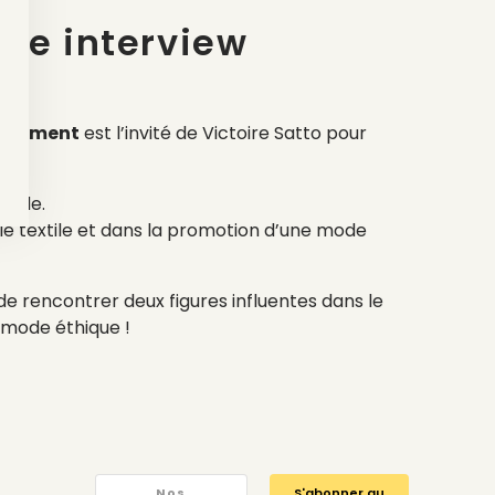
nde interview
 Clément
est l’invité de Victoire Satto pour
 mode.
rie textile et dans la promotion d’une mode
 rencontrer deux figures influentes dans le
a mode éthique !
Nos
S'abonner au