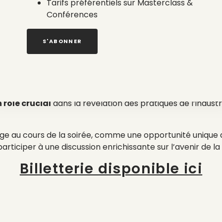
Tarifs préférentiels sur Masterclass &
 par les Médias », la gra
Conférences
S'ABONNER
verture de la
Quinzaine de la Mode Responsable
,
Hugo
La Mode Mise à Nu par les Médias ».
t sans filtre
sur les vérités cachées de l’industrie de la
 rôle crucial
dans la révélation des pratiques de l’indust
e au cours de la soirée, comme une opportunité unique de
rticiper à une discussion enrichissante sur l’avenir de l
Billetterie disponible ici