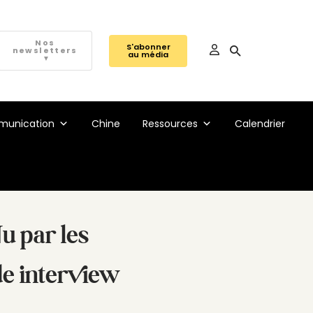
Nos
S'abonner
newsletters
au média
▼
unication
Chine
Ressources
Calendrier
u par les
de interview