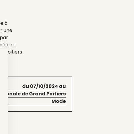
le à
ur une
 par
Théâtre
d Poitiers
du 07/10/2024 au
ationale de Grand Poitiers
Mode