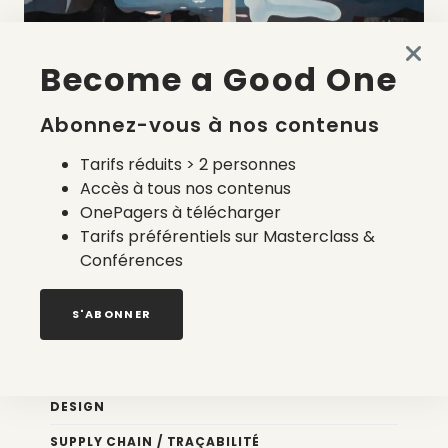
Become a Good One
La liste des prestataires du bilan carbone d’une marque
de mode
Abonnez-vous à nos contenus
2 août 2026
Tarifs réduits > 2 personnes
Accès à tous nos contenus
OnePagers à télécharger
Tarifs préférentiels sur Masterclass &
Conférences
Nos newsletters
S'ABONNER
Éco conception
DESIGN
SUPPLY CHAIN / TRAÇABILITÉ