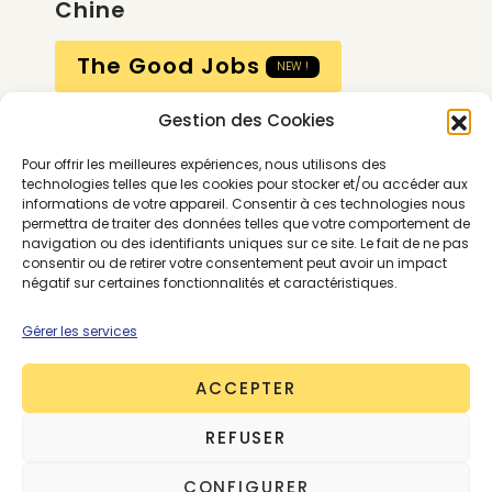
Chine
The Good Jobs
NEW !
Gestion des Cookies
Compte
Pour offrir les meilleures expériences, nous utilisons des
Calendrier
technologies telles que les cookies pour stocker et/ou accéder aux
informations de votre appareil. Consentir à ces technologies nous
Contactez-nous
permettra de traiter des données telles que votre comportement de
navigation ou des identifiants uniques sur ce site. Le fait de ne pas
consentir ou de retirer votre consentement peut avoir un impact
négatif sur certaines fonctionnalités et caractéristiques.
Gérer les services
ACCEPTER
Conditions générales
REFUSER
Mentions légales
Politique de confidentialité
CONFIGURER
Gestion des cookies