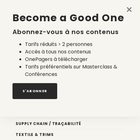
Made in France en 2026 : accessible, semi-automatisé et
Become a Good One
à la carte
4 août 2026
Abonnez-vous à nos contenus
Tarifs réduits > 2 personnes
Accès à tous nos contenus
OnePagers à télécharger
Tarifs préférentiels sur Masterclass &
Conférences
Nos newsletters
S'ABONNER
Éco conception
DESIGN
SUPPLY CHAIN / TRAÇABILITÉ
TEXTILE & TRIMS