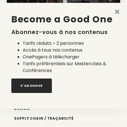
Become a Good One
La liste des prestataires du bilan carbone d’une marque
de mode
Abonnez-vous à nos contenus
2 août 2026
Tarifs réduits > 2 personnes
Accès à tous nos contenus
OnePagers à télécharger
Tarifs préférentiels sur Masterclass &
Conférences
Nos newsletters
S'ABONNER
Éco conception
DESIGN
SUPPLY CHAIN / TRAÇABILITÉ