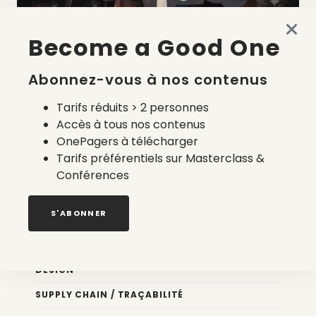
Become a Good One
La liste des prestataires du bilan carbone d’une marque
de mode
Abonnez-vous à nos contenus
2 août 2026
Tarifs réduits > 2 personnes
Accès à tous nos contenus
OnePagers à télécharger
Tarifs préférentiels sur Masterclass &
Conférences
Nos newsletters
S'ABONNER
Éco conception
DESIGN
SUPPLY CHAIN / TRAÇABILITÉ