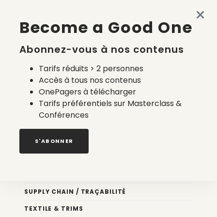
Quels prestataires pour le calcul du coût
Become a Good One
environnemental français ?
6 août 2026
Abonnez-vous à nos contenus
Tarifs réduits > 2 personnes
Accès à tous nos contenus
OnePagers à télécharger
Tarifs préférentiels sur Masterclass &
Conférences
Nos newsletters
S'ABONNER
Éco conception
DESIGN
SUPPLY CHAIN / TRAÇABILITÉ
TEXTILE & TRIMS