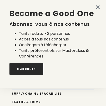
Quels prestataires pour le calcul du coût
Become a Good One
environnemental français ?
6 août 2026
Abonnez-vous à nos contenus
Tarifs réduits > 2 personnes
Accès à tous nos contenus
OnePagers à télécharger
Tarifs préférentiels sur Masterclass &
Conférences
Nos newsletters
S'ABONNER
Éco conception
DESIGN
SUPPLY CHAIN / TRAÇABILITÉ
TEXTILE & TRIMS