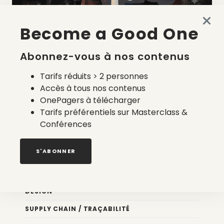
Become a Good One
La liste des prestataires du bilan carbone d’une marque
de mode
Abonnez-vous à nos contenus
2 août 2026
Tarifs réduits > 2 personnes
Accès à tous nos contenus
OnePagers à télécharger
Tarifs préférentiels sur Masterclass &
Conférences
Nos newsletters
S'ABONNER
Éco conception
DESIGN
SUPPLY CHAIN / TRAÇABILITÉ