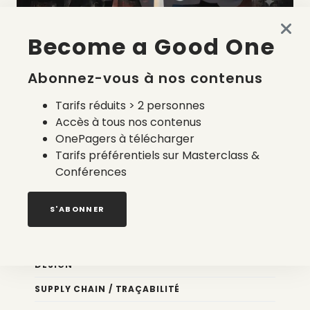
Become a Good One
La liste des prestataires du bilan carbone d’une marque
de mode
Abonnez-vous à nos contenus
2 août 2026
Tarifs réduits > 2 personnes
Accès à tous nos contenus
OnePagers à télécharger
Tarifs préférentiels sur Masterclass &
Conférences
Nos newsletters
S'ABONNER
Éco conception
DESIGN
SUPPLY CHAIN / TRAÇABILITÉ