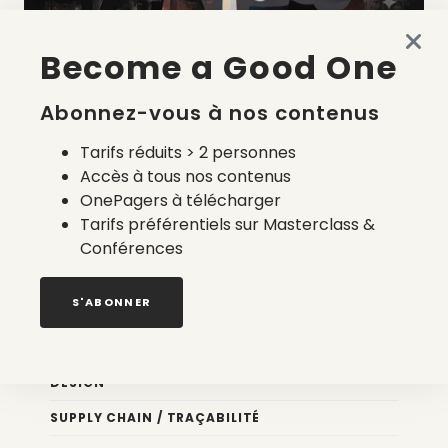
Become a Good One
La liste des prestataires du bilan carbone d’une marque
de mode
Abonnez-vous à nos contenus
2 août 2026
Tarifs réduits > 2 personnes
Accès à tous nos contenus
OnePagers à télécharger
Tarifs préférentiels sur Masterclass &
Conférences
Nos newsletters
S'ABONNER
Éco conception
DESIGN
SUPPLY CHAIN / TRAÇABILITÉ