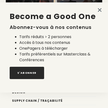
Become a Good One
La liste des prestataires du bilan carbone d’une marque
de mode
Abonnez-vous à nos contenus
2 août 2026
Tarifs réduits > 2 personnes
Accès à tous nos contenus
OnePagers à télécharger
Tarifs préférentiels sur Masterclass &
Conférences
Nos newsletters
S'ABONNER
Éco conception
DESIGN
SUPPLY CHAIN / TRAÇABILITÉ