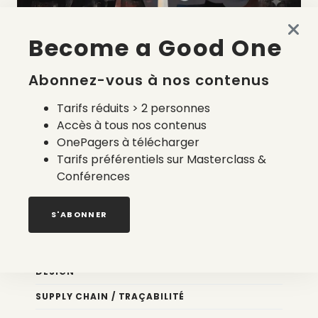
Become a Good One
La liste des prestataires du bilan carbone d’une marque
de mode
Abonnez-vous à nos contenus
2 août 2026
Tarifs réduits > 2 personnes
Accès à tous nos contenus
OnePagers à télécharger
Tarifs préférentiels sur Masterclass &
Conférences
Nos newsletters
S'ABONNER
Éco conception
DESIGN
SUPPLY CHAIN / TRAÇABILITÉ