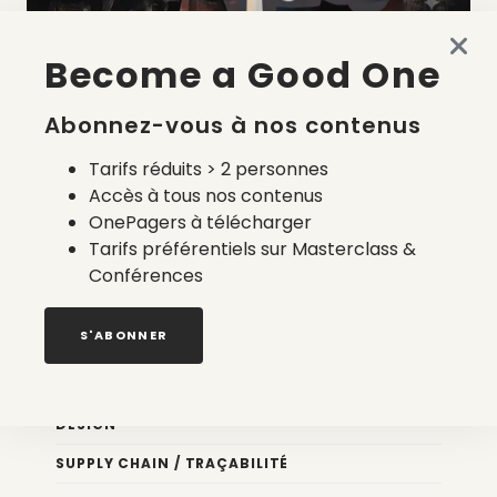
Become a Good One
La liste des prestataires du bilan carbone d’une marque
de mode
Abonnez-vous à nos contenus
2 août 2026
Tarifs réduits > 2 personnes
Accès à tous nos contenus
OnePagers à télécharger
Tarifs préférentiels sur Masterclass &
Conférences
Nos newsletters
S'ABONNER
Éco conception
DESIGN
SUPPLY CHAIN / TRAÇABILITÉ