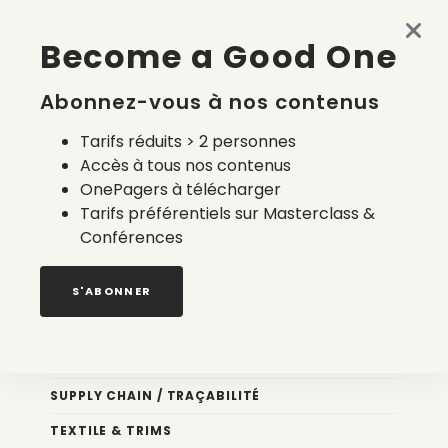
Made in France en 2026 : accessible, semi-automatisé et
Become a Good One
à la carte
4 août 2026
Abonnez-vous à nos contenus
Tarifs réduits > 2 personnes
Accès à tous nos contenus
OnePagers à télécharger
Tarifs préférentiels sur Masterclass &
Conférences
Nos newsletters
S'ABONNER
Éco conception
DESIGN
SUPPLY CHAIN / TRAÇABILITÉ
TEXTILE & TRIMS