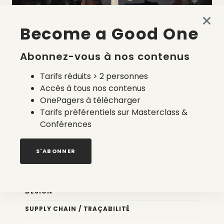
Become a Good One
La liste des prestataires du bilan carbone d’une marque
de mode
Abonnez-vous à nos contenus
2 août 2026
Tarifs réduits > 2 personnes
Accès à tous nos contenus
OnePagers à télécharger
Tarifs préférentiels sur Masterclass &
Conférences
Nos newsletters
S'ABONNER
Éco conception
DESIGN
SUPPLY CHAIN / TRAÇABILITÉ