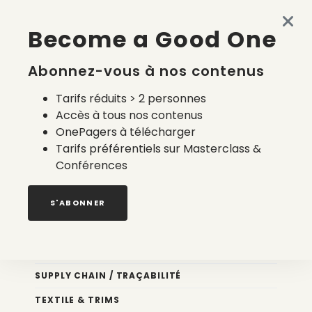
Made in France en 2026 : accessible, semi-automatisé et
Become a Good One
à la carte
4 août 2026
Abonnez-vous à nos contenus
Tarifs réduits > 2 personnes
Accès à tous nos contenus
OnePagers à télécharger
Tarifs préférentiels sur Masterclass &
Conférences
Nos newsletters
S'ABONNER
Éco conception
DESIGN
SUPPLY CHAIN / TRAÇABILITÉ
TEXTILE & TRIMS