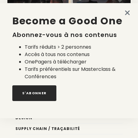
Become a Good One
La liste des prestataires du bilan carbone d’une marque
de mode
Abonnez-vous à nos contenus
2 août 2026
Tarifs réduits > 2 personnes
Accès à tous nos contenus
OnePagers à télécharger
Tarifs préférentiels sur Masterclass &
Conférences
Nos newsletters
S'ABONNER
Éco conception
DESIGN
SUPPLY CHAIN / TRAÇABILITÉ