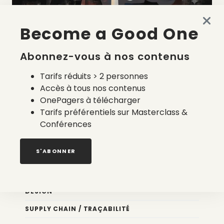
Become a Good One
La liste des prestataires du bilan carbone d’une marque
de mode
Abonnez-vous à nos contenus
2 août 2026
Tarifs réduits > 2 personnes
Accès à tous nos contenus
OnePagers à télécharger
Tarifs préférentiels sur Masterclass &
Conférences
Nos newsletters
S'ABONNER
Éco conception
DESIGN
SUPPLY CHAIN / TRAÇABILITÉ