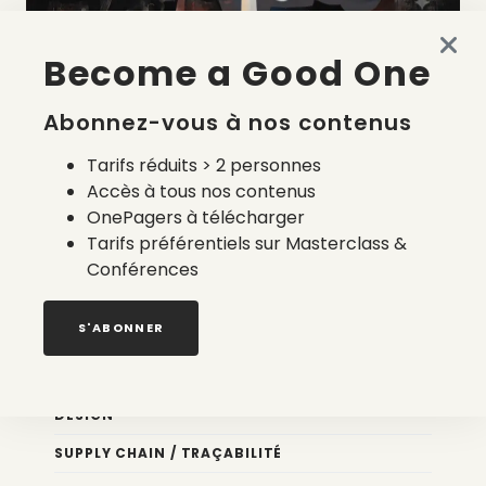
Become a Good One
La liste des prestataires du bilan carbone d’une marque
de mode
Abonnez-vous à nos contenus
2 août 2026
Tarifs réduits > 2 personnes
Accès à tous nos contenus
OnePagers à télécharger
Tarifs préférentiels sur Masterclass &
Conférences
Nos newsletters
S'ABONNER
Éco conception
DESIGN
SUPPLY CHAIN / TRAÇABILITÉ