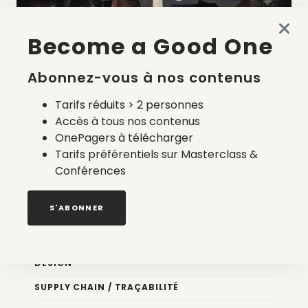
Become a Good One
La liste des prestataires du bilan carbone d’une marque
de mode
Abonnez-vous à nos contenus
2 août 2026
Tarifs réduits > 2 personnes
Accès à tous nos contenus
OnePagers à télécharger
Tarifs préférentiels sur Masterclass &
Conférences
Nos newsletters
S'ABONNER
Éco conception
DESIGN
SUPPLY CHAIN / TRAÇABILITÉ