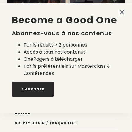
Become a Good One
La liste des prestataires du bilan carbone d’une marque
de mode
Abonnez-vous à nos contenus
2 août 2026
Tarifs réduits > 2 personnes
Accès à tous nos contenus
OnePagers à télécharger
Tarifs préférentiels sur Masterclass &
Conférences
Nos newsletters
S'ABONNER
Éco conception
DESIGN
SUPPLY CHAIN / TRAÇABILITÉ