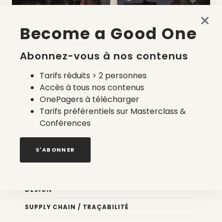
Become a Good One
La liste des prestataires du bilan carbone d’une marque
de mode
Abonnez-vous à nos contenus
2 août 2026
Tarifs réduits > 2 personnes
Accès à tous nos contenus
OnePagers à télécharger
Tarifs préférentiels sur Masterclass &
Conférences
Nos newsletters
S'ABONNER
Éco conception
DESIGN
SUPPLY CHAIN / TRAÇABILITÉ