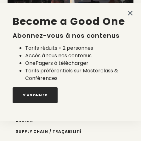
Become a Good One
La liste des prestataires du bilan carbone d’une marque
de mode
Abonnez-vous à nos contenus
2 août 2026
Tarifs réduits > 2 personnes
Accès à tous nos contenus
OnePagers à télécharger
Tarifs préférentiels sur Masterclass &
Conférences
Nos newsletters
S'ABONNER
Éco conception
DESIGN
SUPPLY CHAIN / TRAÇABILITÉ