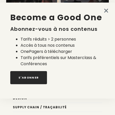
Become a Good One
La liste des prestataires du bilan carbone d’une marque
de mode
Abonnez-vous à nos contenus
2 août 2026
Tarifs réduits > 2 personnes
Accès à tous nos contenus
OnePagers à télécharger
Tarifs préférentiels sur Masterclass &
Conférences
Nos newsletters
S'ABONNER
Éco conception
DESIGN
SUPPLY CHAIN / TRAÇABILITÉ