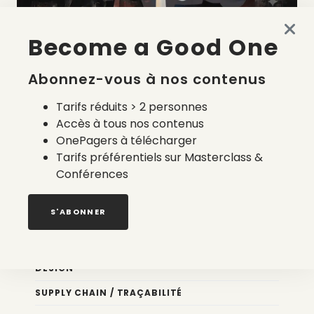
Become a Good One
La liste des prestataires du bilan carbone d’une marque
de mode
Abonnez-vous à nos contenus
2 août 2026
Tarifs réduits > 2 personnes
Accès à tous nos contenus
OnePagers à télécharger
Tarifs préférentiels sur Masterclass &
Conférences
Nos newsletters
S'ABONNER
Éco conception
DESIGN
SUPPLY CHAIN / TRAÇABILITÉ