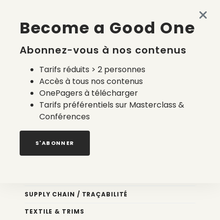
Made in France en 2026 : accessible, semi-automatisé et
Become a Good One
à la carte
4 août 2026
Abonnez-vous à nos contenus
Tarifs réduits > 2 personnes
Accès à tous nos contenus
OnePagers à télécharger
Tarifs préférentiels sur Masterclass &
Conférences
Nos newsletters
S'ABONNER
Éco conception
DESIGN
SUPPLY CHAIN / TRAÇABILITÉ
TEXTILE & TRIMS