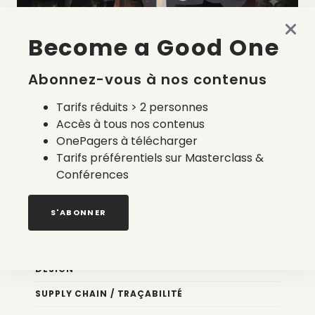
Become a Good One
La liste des prestataires du bilan carbone d’une marque
de mode
Abonnez-vous à nos contenus
2 août 2026
Tarifs réduits > 2 personnes
Accès à tous nos contenus
OnePagers à télécharger
Tarifs préférentiels sur Masterclass &
Conférences
Nos newsletters
S'ABONNER
Éco conception
DESIGN
SUPPLY CHAIN / TRAÇABILITÉ