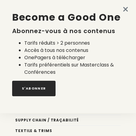
Made in France en 2026 : accessible, semi-automatisé et
Become a Good One
à la carte
4 août 2026
Abonnez-vous à nos contenus
Tarifs réduits > 2 personnes
Accès à tous nos contenus
OnePagers à télécharger
Tarifs préférentiels sur Masterclass &
Conférences
Nos newsletters
S'ABONNER
Éco conception
DESIGN
SUPPLY CHAIN / TRAÇABILITÉ
TEXTILE & TRIMS